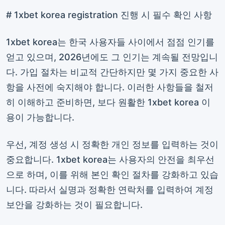
# 1xbet korea registration 진행 시 필수 확인 사항
1xbet korea는 한국 사용자들 사이에서 점점 인기를
얻고 있으며, 2026년에도 그 인기는 계속될 전망입니
다. 가입 절차는 비교적 간단하지만 몇 가지 중요한 사
항을 사전에 숙지해야 합니다. 이러한 사항들을 철저
히 이해하고 준비하면, 보다 원활한 1xbet korea 이
용이 가능합니다.
우선, 계정 생성 시 정확한 개인 정보를 입력하는 것이
중요합니다. 1xbet korea는 사용자의 안전을 최우선
으로 하며, 이를 위해 본인 확인 절차를 강화하고 있습
니다. 따라서 실명과 정확한 연락처를 입력하여 계정
보안을 강화하는 것이 필요합니다.