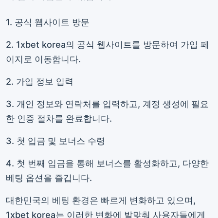
1. 공식 웹사이트 방문
2. 1xbet korea의 공식 웹사이트를 방문하여 가입 페
이지로 이동합니다.
2. 가입 정보 입력
3. 개인 정보와 연락처를 입력하고, 계정 생성에 필요
한 인증 절차를 완료합니다.
3. 첫 입금 및 보너스 수령
4. 첫 번째 입금을 통해 보너스를 활성화하고, 다양한
베팅 옵션을 즐깁니다.
대한민국의 베팅 환경은 빠르게 변화하고 있으며,
1xbet korea는 이러한 변화에 발맞춰 사용자들에게