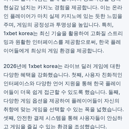
현실감 넘치는 카지노 경험을 제공합니다. 이는 온라
인 플레이어가 마치 실제 카지노에 있는 듯한 느낌을
주며, 게임의 공정성과 투명성을 높입니다. 특히,
1xbet korea는 최신 기술을 활용하여 고화질 스트리
밍과 원활한 인터페이스를 제공함으로써, 한국 플레
이어들에게 최상의 게임 환경을 제공합니다.
2026년에 1xbet korea는 라이브 딜러 게임에 대한
다양한 혜택을 강화했습니다. 첫째, 사용자 친화적인
인터페이스와 다양한 언어 지원을 통해 한국 플레이
어들이 더욱 쉽게 접근할 수 있도록 했습니다. 둘째,
다양한 게임 옵션을 제공하여 플레이어들이 자신의
취향에 맞는 게임을 선택할 수 있는 폭을 넓혔습니다.
셋째, 안전한 결제 시스템을 통해 사용자들이 안심하
고 게임을 즐길 수 있는 환경을 조성했습니다.