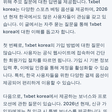
위해 주요 질문에 대한 답변을 제공합니다. 1xbet
korea는 다양한 스포츠 베팅 옵션을 제공하며, 2026
년 현재 한국에서도 많은 사용자들이 관심을 갖고 있
습니다. 이 글에서는 자주 묻는 질문을 통해 1xbet
korea에 대한 이해를 돕고자 합니다.
첫 번째로, 1xbet korea의 가입 방법에 대한 질문이
많습니다. 사용자는 공식 웹사이트에 접속하여 간단
한 회원가입 절차를 따르면 됩니다. 가입 시 기본 정보
입력 후, 이메일 인증을 통해 계정을 활성화할 수 있습
니다. 특히, 한국 사용자들을 위한 다양한 결제 옵션이
제공되어 편리하게 이용할 수 있습니다.
다음으로, 1xbet korea에서 제공하는 보너스와 프로
모션에 관한 질문이 있습니다. 2026년 현재, 신규 가
입자에게는 첫 입금 시 특별 보너스를 제공합니다. 또