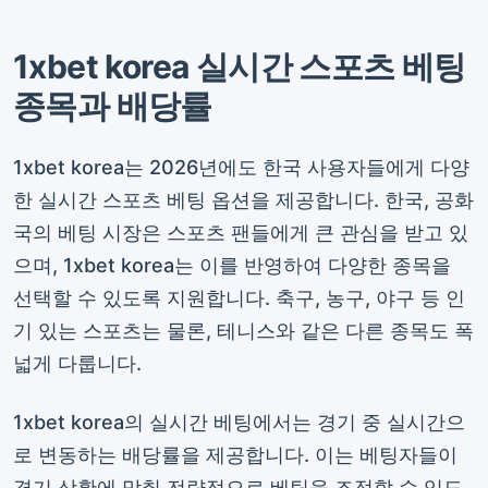
1xbet korea 실시간 스포츠 베팅
종목과 배당률
1xbet korea는 2026년에도 한국 사용자들에게 다양
한 실시간 스포츠 베팅 옵션을 제공합니다. 한국, 공화
국의 베팅 시장은 스포츠 팬들에게 큰 관심을 받고 있
으며, 1xbet korea는 이를 반영하여 다양한 종목을
선택할 수 있도록 지원합니다. 축구, 농구, 야구 등 인
기 있는 스포츠는 물론, 테니스와 같은 다른 종목도 폭
넓게 다룹니다.
1xbet korea의 실시간 베팅에서는 경기 중 실시간으
로 변동하는 배당률을 제공합니다. 이는 베팅자들이
경기 상황에 맞춰 전략적으로 베팅을 조정할 수 있도