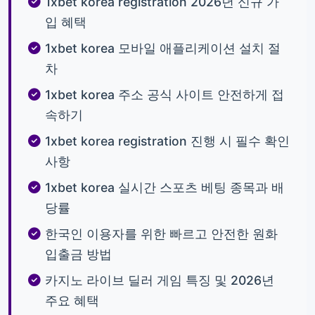
1xbet korea registration 2026년 신규 가
입 혜택
1xbet korea 모바일 애플리케이션 설치 절
차
1xbet korea 주소 공식 사이트 안전하게 접
속하기
1xbet korea registration 진행 시 필수 확인
사항
1xbet korea 실시간 스포츠 베팅 종목과 배
당률
한국인 이용자를 위한 빠르고 안전한 원화
입출금 방법
카지노 라이브 딜러 게임 특징 및 2026년
주요 혜택