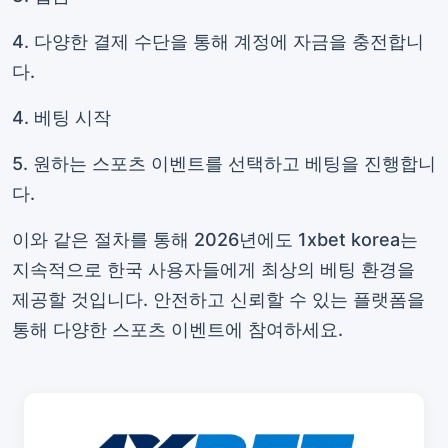
4. 다양한 결제 수단을 통해 계정에 자금을 충전합니
다.
4. 베팅 시작
5. 원하는 스포츠 이벤트를 선택하고 베팅을 진행합니
다.
이와 같은 절차를 통해 2026년에도 1xbet korea는
지속적으로 한국 사용자들에게 최상의 베팅 환경을
제공할 것입니다. 안전하고 신뢰할 수 있는 플랫폼을
통해 다양한 스포츠 이벤트에 참여하세요.