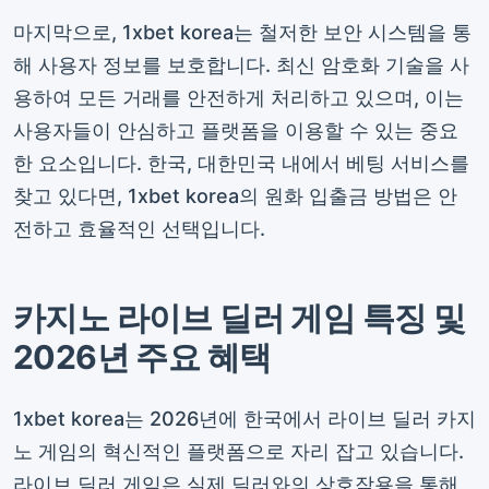
마지막으로, 1xbet korea는 철저한 보안 시스템을 통
해 사용자 정보를 보호합니다. 최신 암호화 기술을 사
용하여 모든 거래를 안전하게 처리하고 있으며, 이는
사용자들이 안심하고 플랫폼을 이용할 수 있는 중요
한 요소입니다. 한국, 대한민국 내에서 베팅 서비스를
찾고 있다면, 1xbet korea의 원화 입출금 방법은 안
전하고 효율적인 선택입니다.
카지노 라이브 딜러 게임 특징 및
2026년 주요 혜택
1xbet korea는 2026년에 한국에서 라이브 딜러 카지
노 게임의 혁신적인 플랫폼으로 자리 잡고 있습니다.
라이브 딜러 게임은 실제 딜러와의 상호작용을 통해