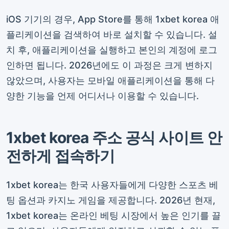
iOS 기기의 경우, App Store를 통해 1xbet korea 애
플리케이션을 검색하여 바로 설치할 수 있습니다. 설
치 후, 애플리케이션을 실행하고 본인의 계정에 로그
인하면 됩니다. 2026년에도 이 과정은 크게 변하지
않았으며, 사용자는 모바일 애플리케이션을 통해 다
양한 기능을 언제 어디서나 이용할 수 있습니다.
1xbet korea 주소 공식 사이트 안
전하게 접속하기
1xbet korea는 한국 사용자들에게 다양한 스포츠 베
팅 옵션과 카지노 게임을 제공합니다. 2026년 현재,
1xbet korea는 온라인 베팅 시장에서 높은 인기를 끌