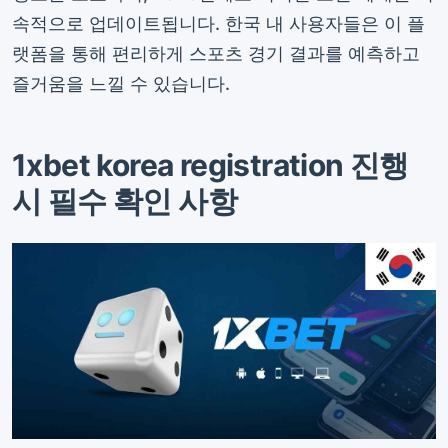
속적으로 업데이트됩니다. 한국 내 사용자들은 이 플
랫폼을 통해 편리하게 스포츠 경기 결과를 예측하고
즐거움을 느낄 수 있습니다.
1xbet korea registration 진행
시 필수 확인 사항