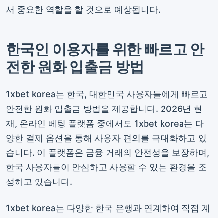
서 중요한 역할을 할 것으로 예상됩니다.
한국인 이용자를 위한 빠르고 안
전한 원화 입출금 방법
1xbet korea는 한국, 대한민국 사용자들에게 빠르고
안전한 원화 입출금 방법을 제공합니다. 2026년 현
재, 온라인 베팅 플랫폼 중에서도 1xbet korea는 다
양한 결제 옵션을 통해 사용자 편의를 극대화하고 있
습니다. 이 플랫폼은 금융 거래의 안전성을 보장하며,
한국 사용자들이 안심하고 사용할 수 있는 환경을 조
성하고 있습니다.
1xbet korea는 다양한 한국 은행과 연계하여 직접 계