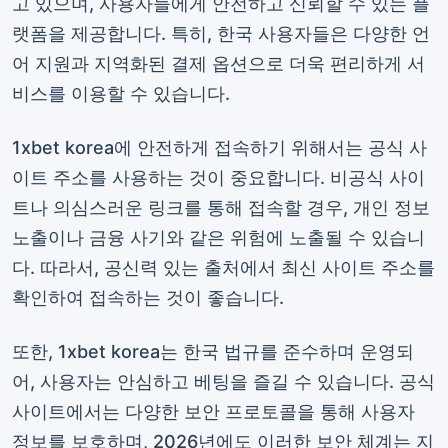
고 있으며, 사용자들에게 안전하고 신뢰할 수 있는 플
랫폼을 제공합니다. 특히, 한국 사용자들은 다양한 언
어 지원과 지역화된 결제 옵션으로 더욱 편리하게 서
비스를 이용할 수 있습니다.
1xbet korea에 안전하게 접속하기 위해서는 공식 사
이트 주소를 사용하는 것이 중요합니다. 비공식 사이
트나 의심스러운 링크를 통해 접속할 경우, 개인 정보
노출이나 금융 사기와 같은 위험에 노출될 수 있습니
다. 따라서, 공신력 있는 출처에서 최신 사이트 주소를
확인하여 접속하는 것이 좋습니다.
또한, 1xbet korea는 한국 법규를 준수하며 운영되
어, 사용자는 안심하고 베팅을 즐길 수 있습니다. 공식
사이트에서는 다양한 보안 프로토콜을 통해 사용자
정보를 보호하며, 2026년에도 이러한 보안 체계는 지