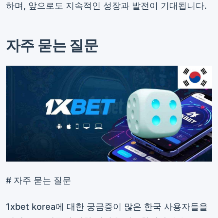
하며, 앞으로도 지속적인 성장과 발전이 기대됩니다.
자주 묻는 질문
# 자주 묻는 질문
1xbet korea에 대한 궁금증이 많은 한국 사용자들을